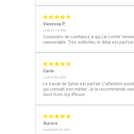
Vanessa P.
Lundi 22 Jul 2024
Couturière de confiance à qui j'ai confié l'en
raisonnable. Très sollicitée, le délai est parf
Carla
Lundi 01 Avr 2024
Le travail de Sylvie est parfait. L'attention p
qui connaît son métier. Je la recommande san
Sent from my iPhone
Aurore
Vendredi 02 Fév 2024