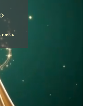
so
 et mots