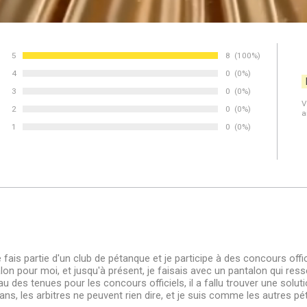
5
Nombre de votes :
8
Pourcentage des év
(100%)
Vote :
4
Nombre de votes :
0
Pourcentage des év
(0%)
Vote :
3
Nombre de votes :
0
Pourcentage des év
(0%)
Vote :
V
2
Nombre de votes :
0
Pourcentage des év
(0%)
a
Vote :
1
Nombre de votes :
0
Pourcentage des év
(0%)
Vote :
Je fais partie d'un club de pétanque et je participe à des concours of
alon pour moi, et jusqu'à présent, je faisais avec un pantalon qui ress
 des tenues pour les concours officiels, il a fallu trouver une solutio
ans, les arbitres ne peuvent rien dire, et je suis comme les autres pétanq