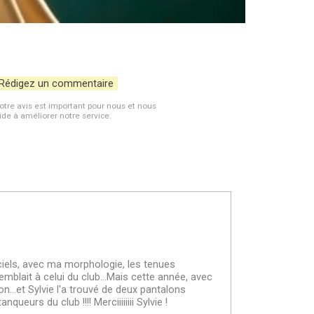
aluations:
aluations:
aluations:
otre avis est important pour nous et nous
aluations:
ide à améliorer notre service.
aluations:
ficiels, avec ma morphologie, les tenues
emblait à celui du club...Mais cette année, avec
n...et Sylvie l'a trouvé de deux pantalons
ueurs du club !!!! Merciiiiiiii Sylvie !