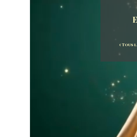
E
( Tous 