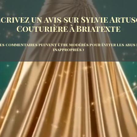
crivez un avis
sur
Sylvie Artu
Couturière à Briatexte
les commentaires peuvent être modérés pour éviter les abus
inappropriés )